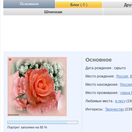
Основное
Блог
( 0 )
Дру
Шпионаж
Основное
Дата рождения : скрыто
Место рождения :
Россия
,
В
Место нахождения :
Россия
Место проживания :
улица 
Любимые места :
в лесу
(19
Интересы :
Творчество
(239
Портрет заполнен на 85 %