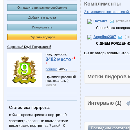
Комплименты
Отправить приватное сообщение
2 комплиментов в гостевой 
Добавить в друзья
Натанка
(отвеча
Игнорировать
Спасибо за поздрав
Angelina2307
(от
Сделать подарок
С ДНЕМ РОЖДЕНИЯ
Саровский Клуб Покупателей
Вы не авторизованы! Чтоб
популярность:
-1
3482 место
↓
рейтинг
5405
?
Метки лидеров
Привилегированный
пользователь
9
уровня
Интервью (1)
Статистика портрета:
сейчас просматривают портрет - 0
зарегистрированные пользователи
посетившие портрет за 7 дней - 0
Последние
фотогра